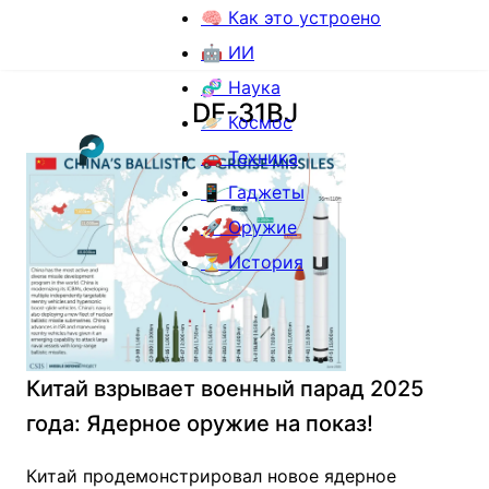
🧠 Как это устроено
🤖 ИИ
🧬 Наука
DF-31BJ
🪐 Космос
🚗 Техника
📱 Гаджеты
🚀 Оружие
⏳ История
Китай взрывает военный парад 2025
года: Ядерное оружие на показ!
Китай продемонстрировал новое ядерное