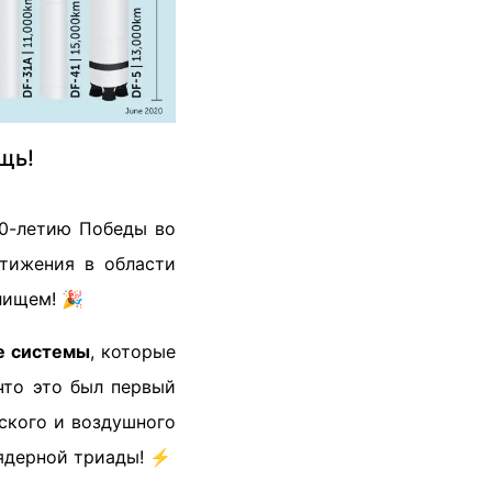
щь!
80-летию Победы во
тижения в области
лищем! 🎉
е системы
, которые
что это был первый
рского и воздушного
ядерной триады! ⚡️