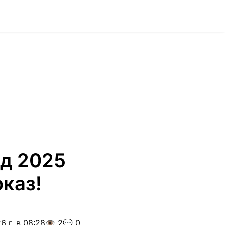
ад 2025
оказ!
6 г. в 08:28
👁️ 2
💬 0