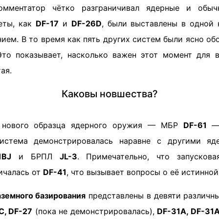
мментатор чётко разграничивал ядерные и обыч
еты, как
DF-17
и
DF-26D
, были выставлены в одной
ем. В то время как пять других систем были ясно об
Это показывает, насколько важен этот момент для в
ая.
Каковы новшества?
о нового образца ядерного оружия — МБР
DF-61
— 
истема демонстрировалась наравне с другими яд
1BJ
и БРПЛ
JL-3
. Примечательно, что запускова
ичалась от
DF-41
, что вызывает вопросы о её истинной
земного базирования
представлены в девяти различны
C, DF-27
(пока не демонстрировалась),
DF-31A, DF-31A