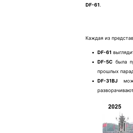
DF-61
.
Каждая из представ
DF-61
выглядит
DF-5C
была пр
прошлых парад
DF-31BJ
може
разворачивают