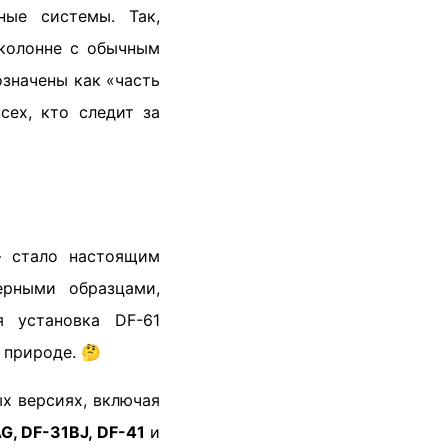
ные системы. Так,
 колонне с обычным
означены как «часть
сех, кто следит за
стало настоящим
ерными образцами,
я установка DF-61
 природе. 🤔
х версиях, включая
G, DF-31BJ, DF-41
и