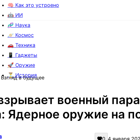
🧠 Как это устроено
🤖 ИИ
🧬 Наука
🪐 Космос
🚗 Техника
📱 Гаджеты
🚀 Оружие
⏳ История
 Взгляд в будущее
взрывает военный пар
: Ядерное оружие на п
в
0
4 января 202