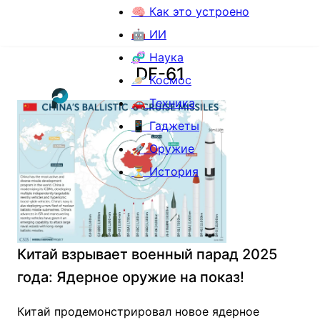
🧠 Как это устроено
🤖 ИИ
🧬 Наука
DF-61
🪐 Космос
🚗 Техника
📱 Гаджеты
🚀 Оружие
⏳ История
Китай взрывает военный парад 2025
года: Ядерное оружие на показ!
Китай продемонстрировал новое ядерное