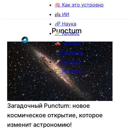
🧠 Как это устроено
🤖 ИИ
🧬 Наука
Punctum
🪐 Космос
🚗 Техника
📱 Гаджеты
🚀 Оружие
⏳ История
Загадочный Punctum: новое
космическое открытие, которое
изменит астрономию!