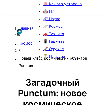
🧠 Как это устроено
🤖 ИИ
🧬 Наука
🪐 Космос
Главная
🚗 Техника
/
📱 Гаджеты
Космос
🚀 Оружие
/
⏳ История
Новый класс космических объектов
Punctum
Загадочный
Punctum: новое
космическое