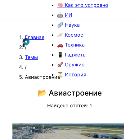
🧠 Как это устроено
🤖 ИИ
🧬 Наука
🪐 Космос
Главная
🚗 Техника
/
📱 Гаджеты
Темы
🚀 Оружие
/
⏳ История
Авиастроение
📂
Авиастроение
Найдено статей:
1