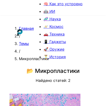
🧠 Как это устроено
🤖 ИИ
🧬 Наука
🪐 Космос
Главная
🚗 Техника
/
📱 Гаджеты
Темы
🚀 Оружие
/
⏳ История
Микропластики
📂
Микропластики
Найдено статей:
2