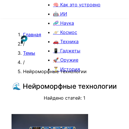
🧠 Как это устроено
🤖 ИИ
🧬 Наука
🪐 Космос
Главная
🚗 Техника
/
📱 Гаджеты
Темы
🚀 Оружие
/
⏳ История
Нейроморфные технологии
🌊
Нейроморфные технологии
Найдено статей:
1