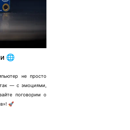
и 🌐
мпьютер не просто
 так — с эмоциями,
вайте поговорим о
в»! 🚀