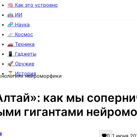
🧠 Как это устроено
🤖 ИИ
🧬 Наука
🪐 Космос
🚗 Техника
📱 Гаджеты
🚀 Оружие
⏳ История
ехнологиях нейроморфики
Алтай»: как мы соперни
ыми гигантами нейромо
в
0
1 июня 202