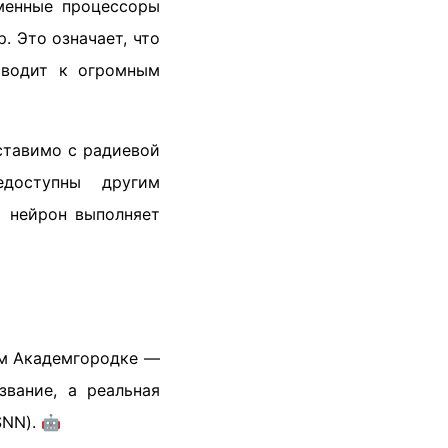
еменные процессоры
 Это означает, что
иводит к огромным
оставимо с радиевой
доступны другим
й нейрон выполняет
ом Академгородке —
вание, а реальная
NN). 🤖