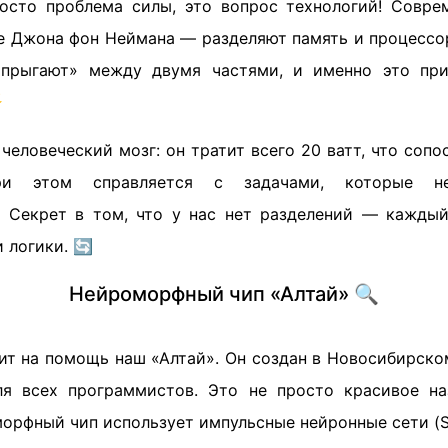
росто проблема силы, это вопрос технологий! Совр
е Джона фон Неймана — разделяют память и процессор.
«прыгают» между двумя частями, и именно это пр
️
 человеческий мозг: он тратит всего 20 ватт, что соп
ри этом справляется с задачами, которые не
 Секрет в том, что у нас нет разделений — кажды
и логики. 🔄
Нейроморфный чип «Алтай» 🔍
дит на помощь наш «Алтай». Он создан в Новосибирск
я всех программистов. Это не просто красивое наз
морфный чип использует импульсные нейронные сети (S