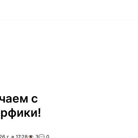
чаем с
рфики!
6 г. в 17:28
👁️ 3
💬 0