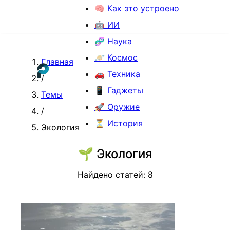
🧠 Как это устроено
🤖 ИИ
🧬 Наука
🪐 Космос
Главная
🚗 Техника
/
📱 Гаджеты
Темы
🚀 Оружие
/
⏳ История
Экология
🌱
Экология
Найдено статей:
8