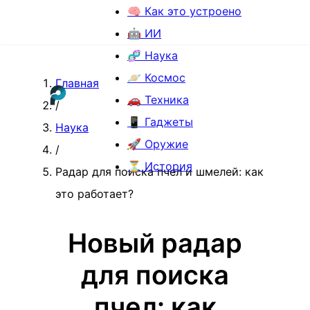
🧠 Как это устроено
🤖 ИИ
🧬 Наука
🪐 Космос
Главная
🚗 Техника
/
📱 Гаджеты
Наука
🚀 Оружие
/
⏳ История
Радар для поиска пчел и шмелей: как
это работает?
Новый радар
для поиска
пчел: как