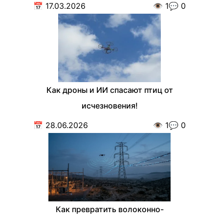
📅
17.03.2026
👁️
1
💬
0
Как дроны и ИИ спасают птиц от
исчезновения!
📅
28.06.2026
👁️
1
💬
0
Как превратить волоконно-