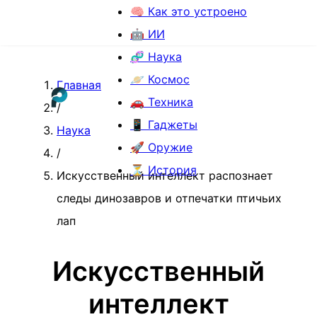
🧠 Как это устроено
🤖 ИИ
🧬 Наука
🪐 Космос
Главная
🚗 Техника
/
📱 Гаджеты
Наука
🚀 Оружие
/
⏳ История
Искусственный интеллект распознает
следы динозавров и отпечатки птичьих
лап
Искусственный
интеллект