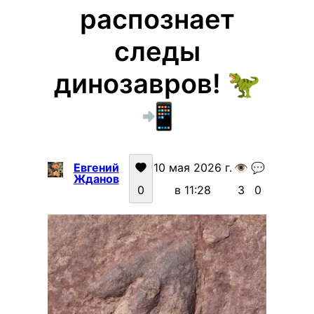
распознает
следы
динозавров! 🦖
📲
Евгений
10 мая 2026 г.
👁️
💬
Жданов
0
в 11:28
3
0