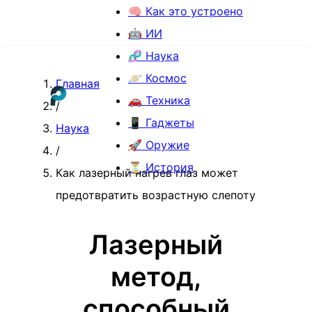
🧠 Как это устроено
🤖 ИИ
🧬 Наука
🪐 Космос
Главная
🚗 Техника
/
📱 Гаджеты
Наука
🚀 Оружие
/
⏳ История
Как лазерный нагрев глаз может
предотвратить возрастную слепоту
Лазерный
метод,
способный