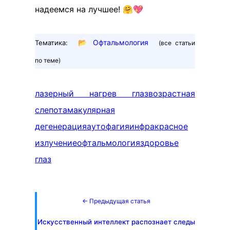
надеемся на лучшее! 🤗💖
📂
Офтальмология
Тематика:
(все статьи
по теме)
лазерный нагрев глаз
возрастная
слепота
макулярная
дегенерация
аутофагия
инфракрасное
излучение
офтальмология
здоровье
глаз
← Предыдущая статья
Искусственный интеллект распознает следы