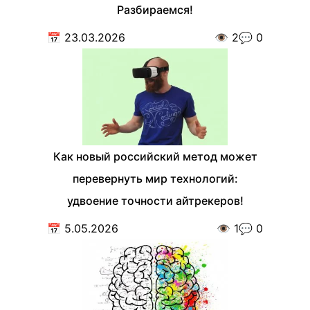
Разбираемся!
📅
23.03.2026
👁️
2
💬
0
Как новый российский метод может
перевернуть мир технологий:
удвоение точности айтрекеров!
📅
5.05.2026
👁️
1
💬
0