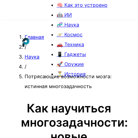
🧠 Как это устроено
🤖 ИИ
🧬 Наука
🪐 Космос
Главная
🚗 Техника
/
📱 Гаджеты
Наука
🚀 Оружие
/
⏳ История
Потрясающие возможности мозга:
истинная многозадачность
Как научиться
многозадачности:
новые