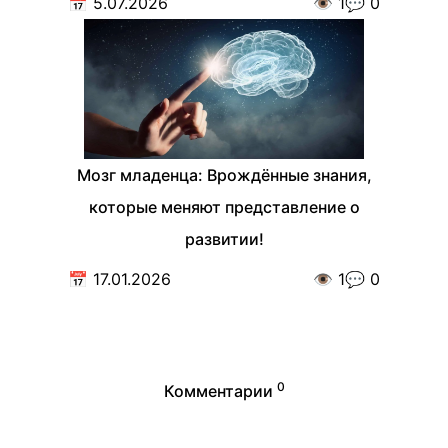
📅
5.07.2026
👁️
1
💬
0
Мозг младенца: Врождённые знания,
которые меняют представление о
развитии!
📅
17.01.2026
👁️
1
💬
0
0
Комментарии