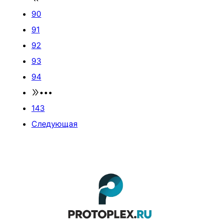
90
91
92
93
94
•••
143
Следующая