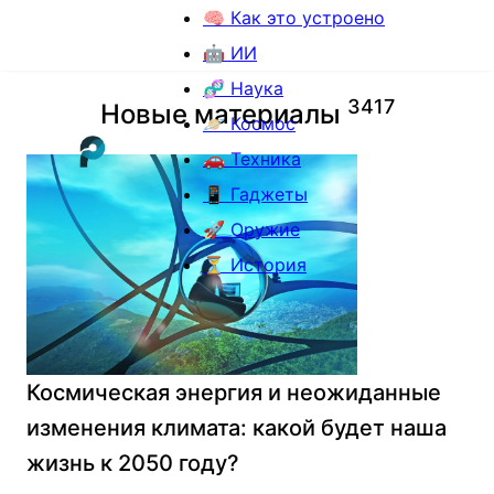
🧠 Как это устроено
🤖 ИИ
🧬 Наука
3
4
1
7
Новые материалы
🪐 Космос
🚗 Техника
📱 Гаджеты
🚀 Оружие
⏳ История
Космическая энергия и неожиданные
изменения климата: какой будет наша
жизнь к 2050 году?