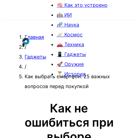
🧠 Как это устроено
🤖 ИИ
🧬 Наука
🪐 Космос
Главная
🚗 Техника
/
📱 Гаджеты
Гаджеты
🚀 Оружие
/
⏳ История
Как выбрать смартфон: 25 важных
вопросов перед покупкой
Как не
ошибиться при
выборе