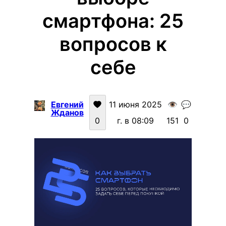
смартфона: 25
вопросов к
себе
Евгений
11 июня 2025
👁️
💬
Жданов
0
г. в 08:09
151
0