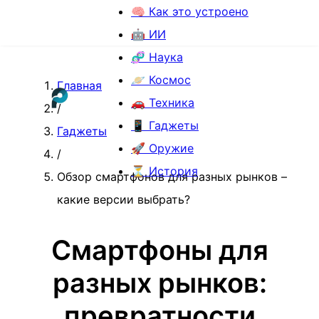
🧠 Как это устроено
🤖 ИИ
🧬 Наука
🪐 Космос
Главная
🚗 Техника
/
📱 Гаджеты
Гаджеты
🚀 Оружие
/
⏳ История
Обзор смартфонов для разных рынков –
какие версии выбрать?
Смартфоны для
разных рынков:
превратности