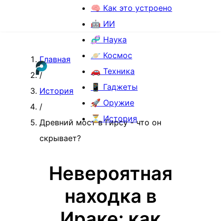
🧠 Как это устроено
🤖 ИИ
🧬 Наука
🪐 Космос
Главная
🚗 Техника
/
📱 Гаджеты
История
🚀 Оружие
/
⏳ История
Древний мост в Гирсу - что он
скрывает?
Невероятная
находка в
Ираке: как