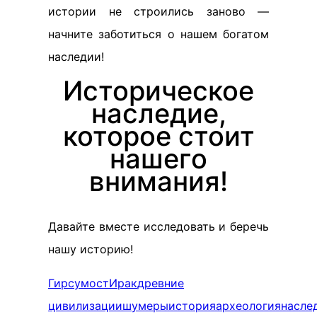
истории не строились заново —
начните заботиться о нашем богатом
наследии!
Историческое
наследие,
которое стоит
нашего
внимания!
Давайте вместе исследовать и беречь
нашу историю!
Гирсу
мост
Ирак
древние
цивилизации
шумеры
история
археология
насле