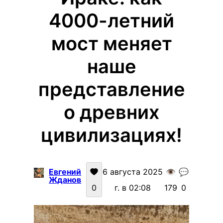
4000-летний
мост меняет
наше
представление
о древних
цивилизациях!
Евгений
6 августа 2025
👁️
💬
Жданов
0
г. в 02:08
179
0