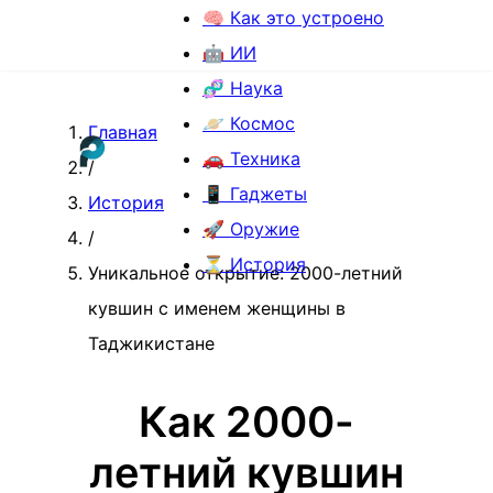
🧠 Как это устроено
🤖 ИИ
🧬 Наука
🪐 Космос
Главная
🚗 Техника
/
📱 Гаджеты
История
🚀 Оружие
/
⏳ История
Уникальное открытие: 2000-летний
кувшин с именем женщины в
Таджикистане
Как 2000-
летний кувшин