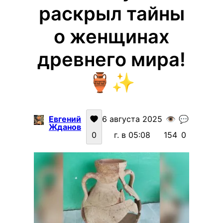
раскрыл тайны
о женщинах
древнего мира!
🏺✨
Евгений
6 августа 2025
👁️
💬
Жданов
0
г. в 05:08
154
0