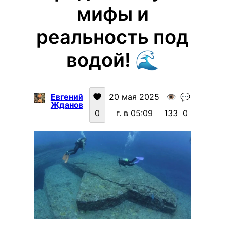
мифы и
реальность под
водой! 🌊
Евгений
20 мая 2025
👁️
💬
Жданов
0
г. в 05:09
133
0