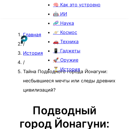
🧠 Как это устроено
🤖 ИИ
🧬 Наука
🪐 Космос
Главная
🚗 Техника
/
📱 Гаджеты
История
🚀 Оружие
/
⏳ История
Тайна Подводного города Йонагуни:
несбывшиеся мечты или следы древних
цивилизаций?
Подводный
город Йонагуни: