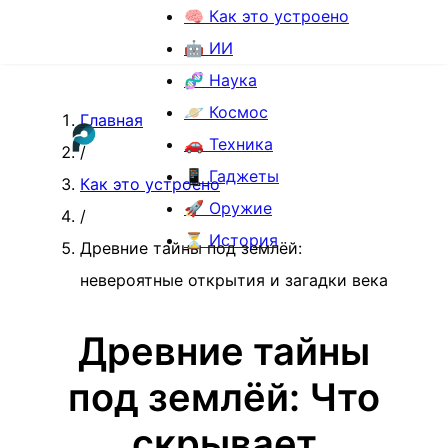
🧠 Как это устроено
🤖 ИИ
🧬 Наука
🪐 Космос
Главная
🚗 Техника
/
📱 Гаджеты
Как это устроено
🚀 Оружие
/
⏳ История
Древние тайны под землёй:
невероятные открытия и загадки века
Древние тайны
под землёй: Что
скрывает