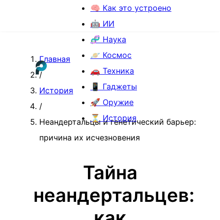
🧠 Как это устроено
🤖 ИИ
🧬 Наука
🪐 Космос
Главная
🚗 Техника
/
📱 Гаджеты
История
🚀 Оружие
/
⏳ История
Неандертальцы и генетический барьер:
причина их исчезновения
Тайна
неандертальцев:
как