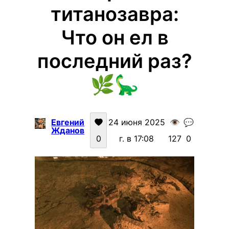
титанозавра:
Что он ел в
последний раз?
🌿🦕
Евгений
24 июня 2025
👁️
💬
Жданов
0
г. в 17:08
127
0