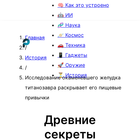
🧠 Как это устроено
🤖 ИИ
🧬 Наука
🪐 Космос
Главная
🚗 Техника
/
📱 Гаджеты
История
🚀 Оружие
/
⏳ История
Исследование окаменевшего желудка
титанозавра раскрывает его пищевые
привычки
Древние
секреты