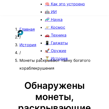
🧠 Как это устроено
🤖 ИИ
🧬 Наука
🪐 Космос
Главная
🚗 Техника
/
📱 Гаджеты
История
🚀 Оружие
/
⏳ История
Монеты раскрывают тайну богатого
кораблекрушения
Обнаружены
монеты,
раскрывающие