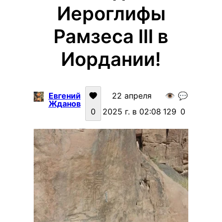
Иероглифы
Рамзеса III в
Иордании!
Евгений
22 апреля
👁️
💬
Жданов
0
2025 г. в 02:08
129
0