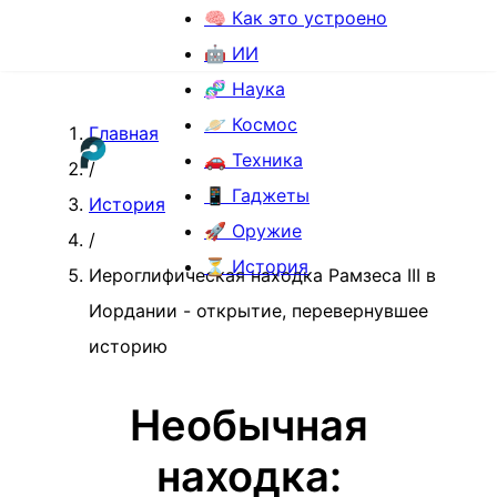
🧠 Как это устроено
🤖 ИИ
🧬 Наука
🪐 Космос
Главная
🚗 Техника
/
📱 Гаджеты
История
🚀 Оружие
/
⏳ История
Иероглифическая находка Рамзеса III в
Иордании - открытие, перевернувшее
историю
Необычная
находка: