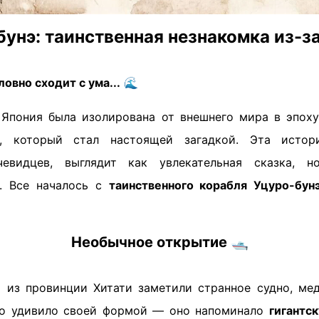
унэ: таинственная незнакомка из-з
ловно сходит с ума...
🌊
а Япония была изолирована от внешнего мира в эпоху 
, который стал настоящей загадкой. Эта истор
чевидцев, выглядит как увлекательная сказка, 
а. Все началось с
таинственного корабля Уцуро-бун
Необычное открытие
🛥️
 из провинции Хитати заметили странное судно, м
дно удивило своей формой — оно напоминало
гигантс