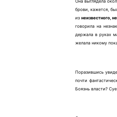
Она выглядела окол
брови, кажется, б
из
неизвестного, н
говорила на незна
держала в руках м
желала никому пок
Поразившись увиде
почти фантастиче
Боязнь власти? Суе