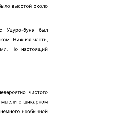
 было высотой около
с Уцуро-бунэ был
ком. Нижняя часть,
ами. Но настоящий
евероятно чистого
на мысли о шикарном
, немного необычной