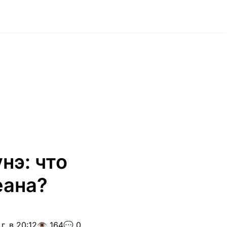
нэ: что
еана?
г. в 20:12
👁️ 164
💬 0