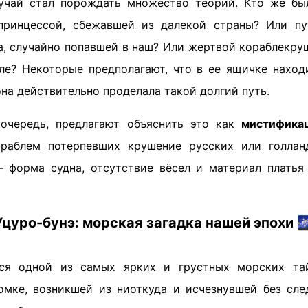
учай стал порождать множество теорий. Кто же бы
принцессой, сбежавшей из далекой страны? Или пу
а, случайно попавшей в наш? Или жертвой кораблекру
ле? Некоторые предполагают, что в ее ящичке наход
она действительно проделала такой долгий путь.
 очередь, предлагают объяснить это как
мистифика
ораблем потерпевших крушение русских или голлан
 форма судна, отсутствие вёсел и материал плать
Уцуро-бунэ: морская загадка нашей эпохи

тся одной из самых ярких и грустных морских та
омке, возникшей из ниоткуда и исчезнувшей без сле