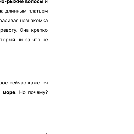
но-рыжие волосы
и
ла длинным платьем
Красивая незнакомка
ревогу. Она крепко
торый ни за что не
рое сейчас кажется
е море
. Но почему?