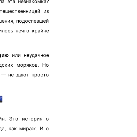
ла эта незнакомка?
тешественницей из
шения, подоспевшей
илось нечто крайне
цию
или неудачное
дских моряков. Но
я — не дают просто

йн. Это история о
да, как мираж. И о