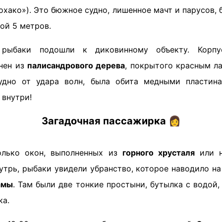
охако»). Это бюжное судно, лишенное мачт и парусов,
ой 5 метров.
рыбаки подошли к диковинному объекту. Корпу
нен из
палисандрового дерева
, покрытого красным ла
удно от удара волн, была обита медными пластин
 внутри!
Загадочная пассажирка
👩
олько окон, выполненных из
горного хрусталя
или н
нутрь, рыбаки увидели убранство, которое наводило 
амы
. Там были две тонкие простыни, бутылка с водой
ка.