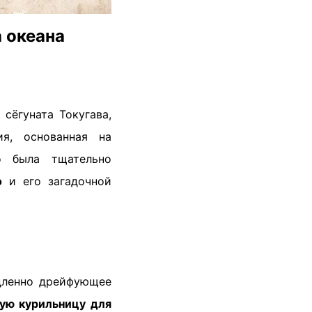
а океана
сёгуната Токугава,
ия, основанная на
но была тщательно
э
и его загадочной
едленно дрейфующее
кую курильницу для