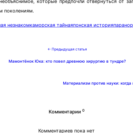
необъяснимое, которые предпочли отвернуться от заг
м поколениям.
ная незнакомка
морская тайна
японская история
паранор
← Предыдущая статья
Мамонтёнок Юка: кто повел древнюю хирургию в тундре?
Материализм против науки: когда
0
Комментарии
Комментариев пока нет