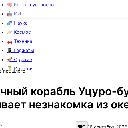
🧠 Как это устроено
🤖 ИИ
🧬 Наука
🪐 Космос
🚗 Техника
📱 Гаджеты
🚀 Оружие
⏳ История
из прошлого
чный корабль Уцуро-бу
вает незнакомка из ок
в
0
16 сентября 2025 