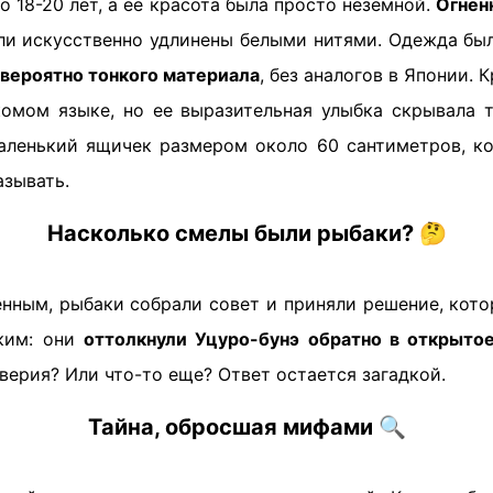
о 18-20 лет, а ее красота была просто неземной.
Огнен
ыли искусственно удлинены белыми нитями. Одежда бы
евероятно тонкого материала
, без аналогов в Японии. 
комом языке, но ее выразительная улыбка скрывала т
аленький ящичек размером около 60 сантиметров, ко
азывать.
Насколько смелы были рыбаки?
🤔
нным, рыбаки собрали совет и приняли решение, кото
ским: они
оттолкнули Уцуро-бунэ обратно в открыто
верия? Или что-то еще? Ответ остается загадкой.
Тайна, обросшая мифами
🔍