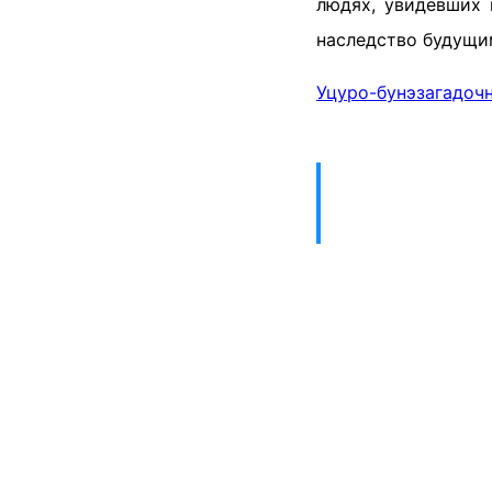
людях, увидевших 
наследство будущи
Уцуро-бунэ
загадоч