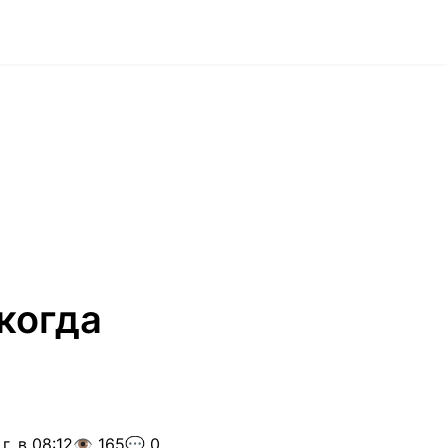
когда
г. в 08:12
👁️ 165
💬 0