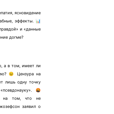
епатия, ясновидение
абные, эффекты. 📊
правдой» и «данные
ение догме?
, а в том, имеет ли
нию? 😣 Цензура на
ет лишь одну точку
«псевдонауку». 🤬
ь на том, что не
Джозефсон заявил о