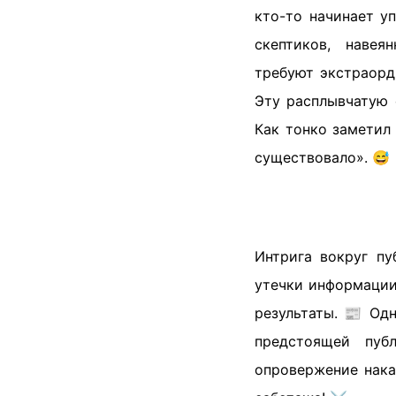
кто-то начинает у
скептиков, навея
требуют экстраорд
Эту расплывчатую 
Как тонко заметил 
существовало». 😅
Интрига вокруг пу
утечки информации
результаты. 📰 Одн
предстоящей пуб
опровержение нака