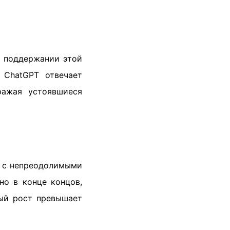
в поддержании этой
 ChatGPT отвечает
ражая устоявшиеся
я с непреодолимыми
но в конце концов,
ный рост превышает