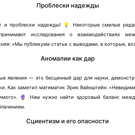
Проблески надежды
т и проблески надежды! 💡 Некоторые смелые редак
 принимают исследования о взаимодействиях ме
няя: «Мы публикуем статьи с выводами, в которые, во
Аномалии как дар
ые явления — это бесценный дар для науки, демонст
ки. Как заметил математик Эрик Вайнштейн: «Невидим
димого». 🔮 Нам нужно найти здоровый баланс межд
лачением.
Сциентизм и его опасности