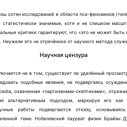
зы сотен исследований в области пси-феноменов (тел
ют статистически значимые, хотя и не слишком масшт
альные критики гарантируют, что «это не может быть 
. Неужели это не отречённое от научного метода служ
Научная цензура
ючается не в том, существует ли удалённый просмотр
едовать подобные явления, не подвергаясь осужде
ipedia, охваченная «партизанами-скептиками», отража
гая альтернативным подходом, маркируя его как 
учные работы подвергаются отказу, основываяс
вленной теме. Нобелевский лауреат физик Брайан 