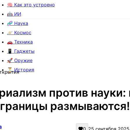
🧠 Как это устроено
🤖 ИИ
🧬 Наука
🪐 Космос
🚗 Техника
📱 Гаджеты
🚀 Оружие
⏳ История
открытия
риализм против науки: 
границы размываются!
в
0
25 сентября 2025 