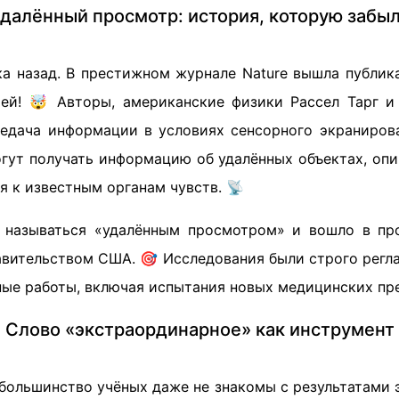
далённый просмотр: история, которую забы
ка назад. В престижном журнале Nature вышла публика
ей! 🤯 Авторы, американские физики Рассел Тарг и
едача информации в условиях сенсорного экранирова
гут получать информацию об удалённых объектах, опир
 к известным органам чувств. 📡
 называться «удалённым просмотром» и вошло в про
вительством США. 🎯 Исследования были строго регла
ные работы, включая испытания новых медицинских пр
Слово «экстраординарное» как инструмент
большинство учёных даже не знакомы с результатами э