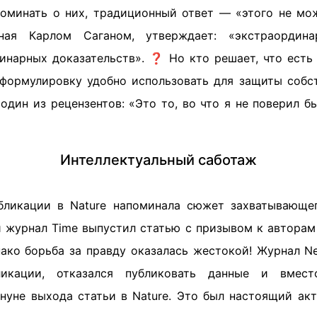
поминать о них, традиционный ответ — «этого не мо
нная Карлом Саганом, утверждает: «экстраордин
инарных доказательств». ❓ Но кто решает, что есть
формулировку удобно использовать для защиты собс
один из рецензентов: «Это то, во что я не поверил б
Интеллектуальный саботаж
бликации в Nature напоминала сюжет захватывающе
 журнал Time выпустил статью с призывом к авторам
ако борьба за правду оказалась жестокой! Журнал New
ликации, отказался публиковать данные и вмест
нуне выхода статьи в Nature. Это был настоящий акт