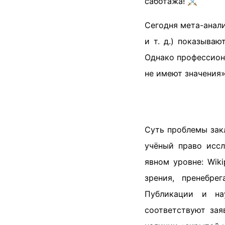
саботажа! ⚔️
Сегодня мета-анали
и т. д.) показыва
Однако профессион
не имеют значения»
Суть проблемы закл
учёный право иссл
явном уровне: Wik
зрения, пренебре
Публикации и на
соответствуют зая