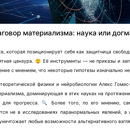
аговор материализма: наука или догм
е, которая позиционирует себя как защитница свобод
ятная цензура. 😲 Её инструменты — не приказы и зап
ние с мнением, что некоторые гипотезы изначально не
 теоретической физики и нейробиологии Алекс Гомес
ериализма, доминирующая в этих науках на протяжении
для прогресса. 🔍 Более того, по его мнению, са
тся не в исследованиях паранормальных явлений, а 
уничтожает любые возможности альтернативного взгля