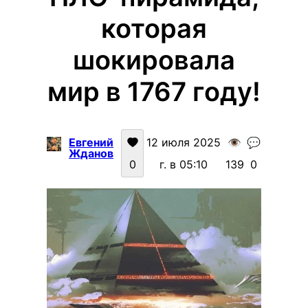
которая
шокировала
мир в 1767 году!
Евгений
12 июля 2025
👁️
💬
Жданов
0
г. в 05:10
139
0