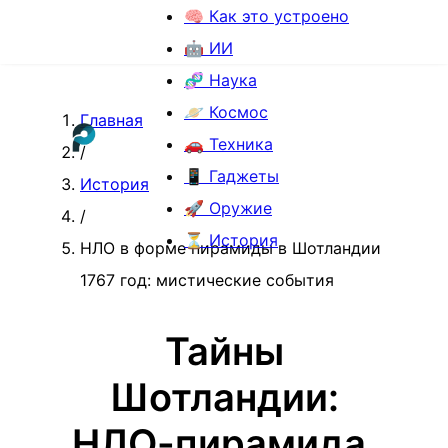
🧠 Как это устроено
🤖 ИИ
🧬 Наука
🪐 Космос
Главная
🚗 Техника
/
📱 Гаджеты
История
🚀 Оружие
/
⏳ История
НЛО в форме пирамиды в Шотландии
1767 год: мистические события
Тайны
Шотландии:
НЛО-пирамида,