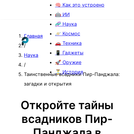
🧠 Как это устроено
🤖 ИИ
🧬 Наука
🪐 Космос
Главная
🚗 Техника
/
📱 Гаджеты
Наука
🚀 Оружие
/
⏳ История
Таинственные всадники Пир-Панджала:
загадки и открытия
Откройте тайны
всадников Пир-
Панджала в