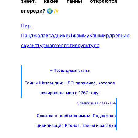
знает, какие тайны откроются
впереди?
🌍✨
Пир-
Панджала
всадники
Джамму
Кашмир
древние
скульптуры
археология
культура
← Предыдущая статья
Тайны Шотландии: НЛО-пирамида, которая
шокировала мир в 1767 году!
Следующая статья →
Схватка с необъяснимым: Подземная
цивилизация Ктонов, тайны и загадки