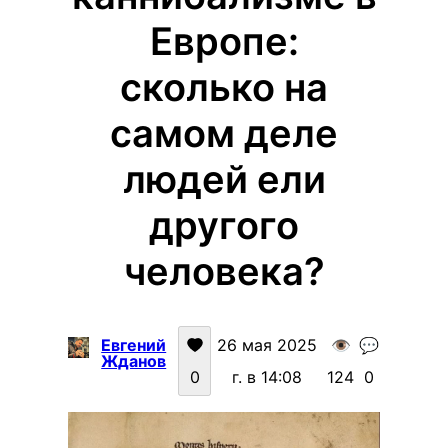
Европе:
сколько на
самом деле
людей ели
другого
человека?
Евгений
26 мая 2025
👁️
💬
Жданов
0
г. в 14:08
124
0