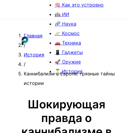
🧠 Как это устроено
🤖 ИИ
🧬 Наука
🪐 Космос
Главная
🚗 Техника
/
📱 Гаджеты
История
🚀 Оружие
/
⏳ История
Каннибализм в Европе: грязные тайны
истории
Шокирующая
правда о
каннибализме в