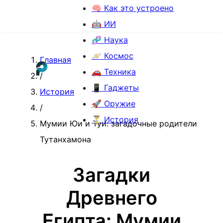
🧠 Как это устроено
🤖 ИИ
🧬 Наука
🪐 Космос
Главная
🚗 Техника
/
📱 Гаджеты
История
🚀 Оружие
/
⏳ История
Мумии Юи и Туи: загадочные родители
Тутанхамона
Загадки
Древнего
Египта: Мумии