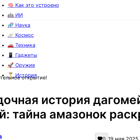
🧠 Как это устроено
🤖 ИИ
🧬 Наука
🪐 Космос
🚗 Техника
📱 Гаджеты
🚀 Оружие
⏳ История
тельное открытие!
дочная история дагоме
й: тайна амазонок раск
в
0
19 мая 2025 