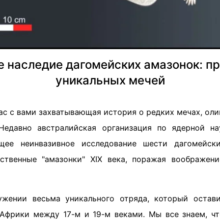
е наследие дагомейских амазонок: п
уникальных мечей
 нас с вами захватывающая история о редких мечах, о
Недавно австралийская организация по ядерной на
щее неинвазивное исследование шести дагомейск
нственные "амазонки" XIX века, поражая воображен
ужении весьма уникального отряда, который остави
Африки между 17-м и 19-м веками. Мы все знаем, чт