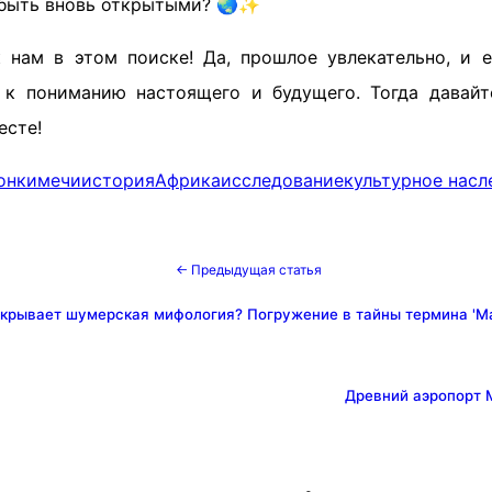
ы быть вновь открытыми? 🌏✨
 нам в этом поиске! Да, прошлое увлекательно, и 
 к пониманию настоящего и будущего. Тогда давай
есте!
онки
мечи
история
Африка
исследование
культурное насл
← Предыдущая статья
скрывает шумерская мифология? Погружение в тайны термина 'M
Древний аэропорт М