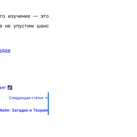
его изучение — это
те не упустим шанс
едие
am' 🌠
Следующая статья →
айя: Загадки и Теории