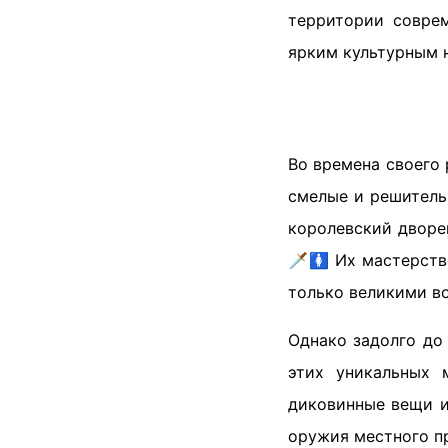
территории совре
ярким культурным 
Во времена своего 
смелые и решитель
королевский дворе
🗡️🚺 Их мастерст
только великими во
Однако задолго до
этих уникальных 
диковинные вещи и
оружия местного п