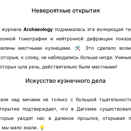
Невероятные открытия
е журнала
Archaeology
поднималась эта волнующая те
ронной томографии и нейтронной дифракции показа
овлены местными кузнецами. 🛠️ Это сделало воз
которые, к слову, не наблюдались больше нигде. Учены
которых шла речь, действительно были местными!
Искусство кузнечного дела
тали над мечами не только с большой тщательност
открытие подтверждает, что в Дагомее существовал
торые уводят нас в далекое прошлое, открывая п
 мы мало знали. 💡