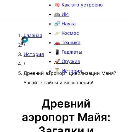
🧠 Как это устроено
🤖 ИИ
🧬 Наука
🪐 Космос
Главная
🚗 Техника
/
📱 Гаджеты
История
🚀 Оружие
/
⏳ История
Древний аэропорт цивилизации Майя?
Узнайте тайны исчезновения!
Древний
аэропорт Майя:
Загадки и