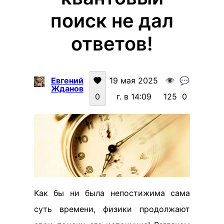
поиск не дал
ответов!
Евгений
19 мая 2025
👁️
💬
Жданов
0
г. в 14:09
125
0
Как бы ни была непостижима сама
суть времени, физики продолжают