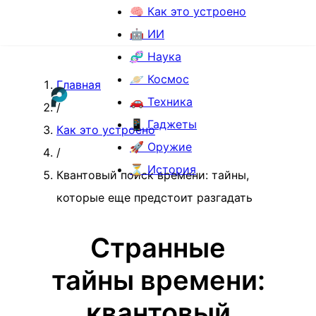
🧠 Как это устроено
🤖 ИИ
🧬 Наука
🪐 Космос
Главная
🚗 Техника
/
📱 Гаджеты
Как это устроено
🚀 Оружие
/
⏳ История
Квантовый поиск времени: тайны,
которые еще предстоит разгадать
Странные
тайны времени:
квантовый