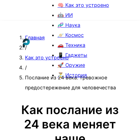
🧠 Как это устроено
🤖 ИИ
🧬 Наука
🪐 Космос
Главная
🚗 Техника
/
📱 Гаджеты
Как это устроено
🚀 Оружие
/
⏳ История
Послание из 24 века: тревожное
предостережение для человечества
Как послание из
24 века меняет
наше