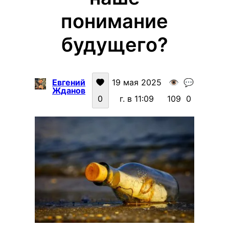
понимание
будущего?
Евгений
19 мая 2025
👁️
💬
Жданов
0
г. в 11:09
109
0