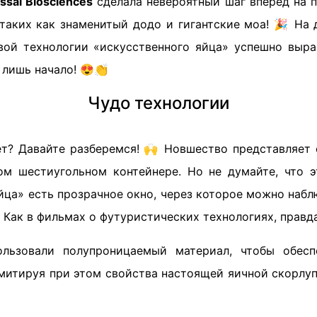
ssal Biosciences
сделала невероятный шаг вперёд на 
 таких как знаменитый додо и гигантские моа! 🎉 На 
ой технологии «искусственного яйца» успешно выр
о лишь начало! 😍👏
Чудо технологии
ет? Давайте разберемся! 🙌 Новшество представляет
м шестиугольном контейнере. Но не думайте, что 
яйца» есть прозрачное окно, через которое можно наб
 Как в фильмах о футуристических технологиях, правд
льзовали полупроницаемый материал, чтобы обесп
митируя при этом свойства настоящей яичной скорлуп