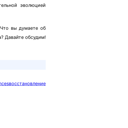
тельной эволюцией
 Что вы думаете об
а? Давайте обсудим!
nces
восстановление