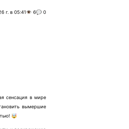
6 г. в 05:41
👁️ 6
💬 0
ая сенсация в мире
становить вымершие
тью! 🤯