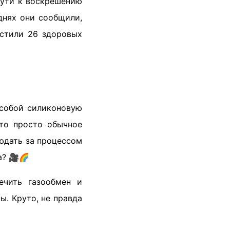
пути к воскрешению
днях они сообщили,
астили 26 здоровых
 собой силиконовую
это просто обычное
людать за процессом
а? 🎥🌈
ечить газообмен и
ы. Круто, не правда