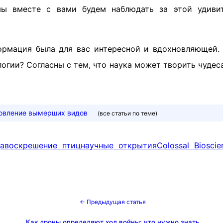
мы вместе с вами будем наблюдать за этой удиви
ормация была для вас интересной и вдохновляющей.
огии? Согласны с тем, что наука может творить чудес
овление вымерших видов
(все статьи по теме)
а
воскрешение птиц
научные открытия
Colossal Bioscie
← Предыдущая статья
Как дроны определяют ход войны: что нужно знать