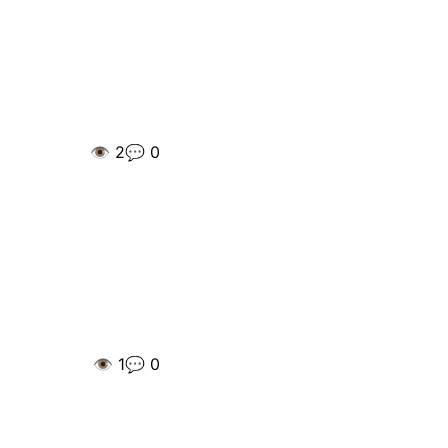
👁️
2
💬
0
👁️
1
💬
0