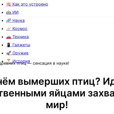
🧠 Как это устроено
🤖 ИИ
🧬 Наука
🪐 Космос
🚗 Техника
📱 Гаджеты
🚀 Оружие
⏳ История
ревних птиц — сенсация в науке!
нём вымерших птиц? Ид
твенными яйцами захв
мир!