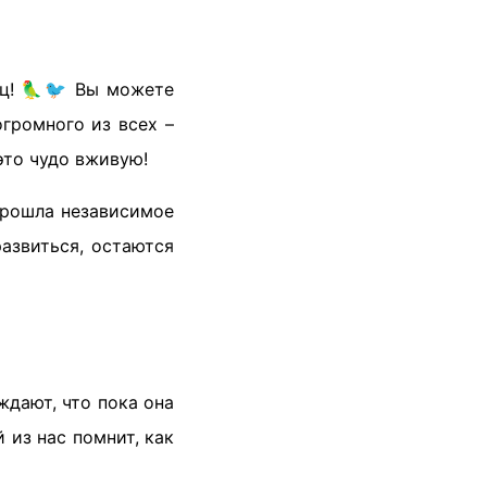
иц! 🦜🐦 Вы можете
громного из всех –
это чудо вживую!
 прошла независимое
азвиться, остаются
ждают, что пока она
 из нас помнит, как