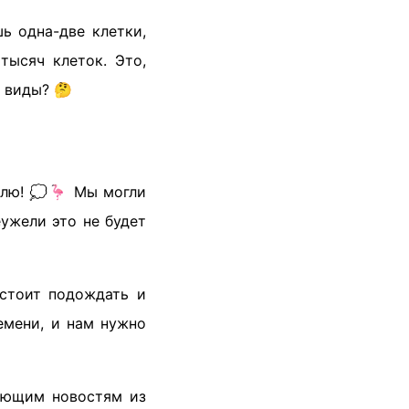
ь одна-две клетки,
тысяч клеток. Это,
 виды? 🤔
млю! 💭🦩 Мы могли
еужели это не будет
 стоит подождать и
емени, и нам нужно
вающим новостям из