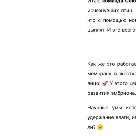
Итак,
команда Colo
исчезнувших птиц,
что с помощью нов
цыплят. И это всег
Как же это работа
мембрану в жестко
яйцо! 🚀 У этого «
развития эмбриона.
Научные умы испо
удержание влаги, и
ли? 🤗