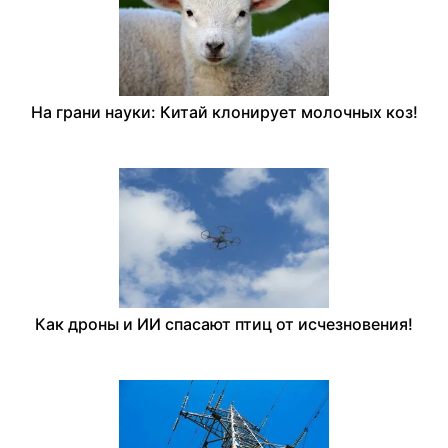
На грани науки: Китай клонирует молочных коз!
Как дроны и ИИ спасают птиц от исчезновения!