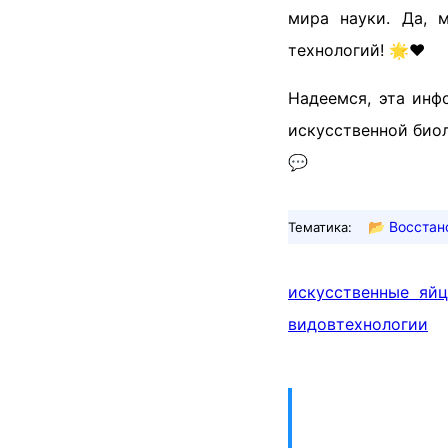
мира науки. Да, 
технологий! 🌟❤️
Надеемся, эта инф
искусственной биол
💬
📂
Восстан
Тематика:
искусственные яйц
видов
технологии