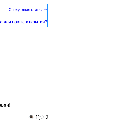
Следующая статья →
а или новые открытия?
ьян!
👁️
1
💬
0