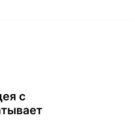
ея с
атывает