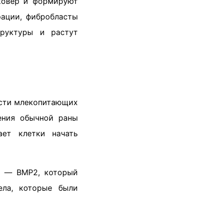
 ковер и формируют
рации, фибробласты
труктуры и растут
ести млекопитающих
ления обычной раны
ает клетки начать
ок — BMP2, который
ела, которые были