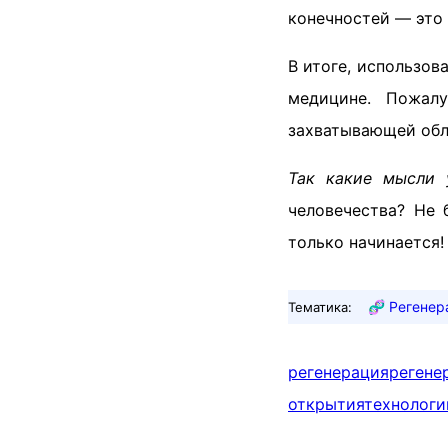
конечностей — это 
В итоге, использов
медицине. Пожал
захватывающей обл
Так какие мысли 
человечества? Не 
только начинается!
🧬
Регенер
Тематика:
регенерация
рег
открытия
технологи