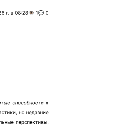
6 г. в 08:28
👁️ 1
💬 0
ытые способности к
астики, но недавние
льные перспективы!