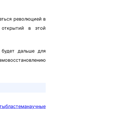
заться революцией в
 открытий в этой
 будет дальше для
самовосстановлению
ты
бластема
научные