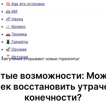
🧠 Как это устроено
🤖 ИИ
🧬 Наука
🪐 Космос
🚗 Техника
📱 Гаджеты
🚀 Оружие
⏳ История
 как ученые открывают новые горизонты!
тые возможности: Мож
ек восстановить утра
конечности?