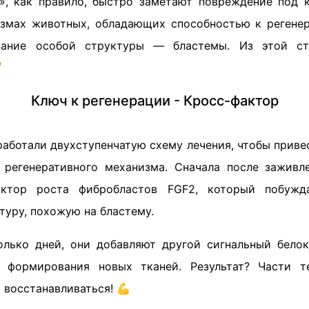
», как правило, быстро заметают повреждение под
измах животных, обладающих способностью к регене
вание особой структуры — бластемы. Из этой с

Ключ к регенерации - Кросс-фактор
работали двухступенчатую схему лечения, чтобы прив
 регенеративного механизма. Сначала после зажив
ктор роста фибробластов FGF2, который побужд
туру, похожую на бластему.
олько дней, они добавляют другой сигнальный бел
с формирования новых тканей. Результат? Части т
 восстанавливаться! 💪