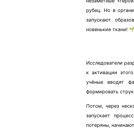
незаметные «герои
рубец. Но в орган
запускают образо
новенькие ткани! 
Исследователи раз
к активации этого
учёные вводят фа
формировать струк
Потом, через неск
запускает процес
потеряны, начинают