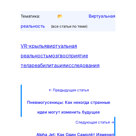
📂
Виртуальная
Тематика:
реальность
(все статьи по теме)
VR-крылья
виртуальная
реальность
мозг
восприятие
тела
реабилитация
исследования
← Предыдущая статья
Пневмогусеницы: Как некогда странные
идеи могут изменить будущее
Следующая статья →
Alpha Jet: Как Один Самолёт Изменил