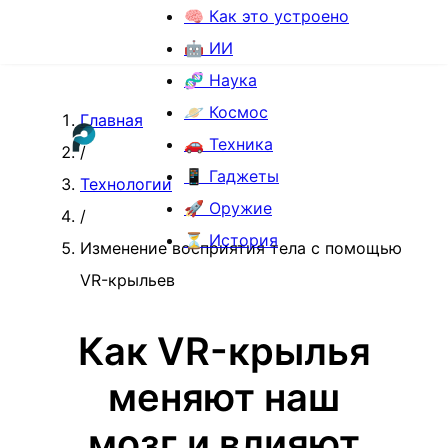
🧠 Как это устроено
🤖 ИИ
🧬 Наука
🪐 Космос
Главная
🚗 Техника
/
📱 Гаджеты
Технологии
🚀 Оружие
/
⏳ История
Изменение восприятия тела с помощью
VR-крыльев
Как VR-крылья
меняют наш
мозг и влияют