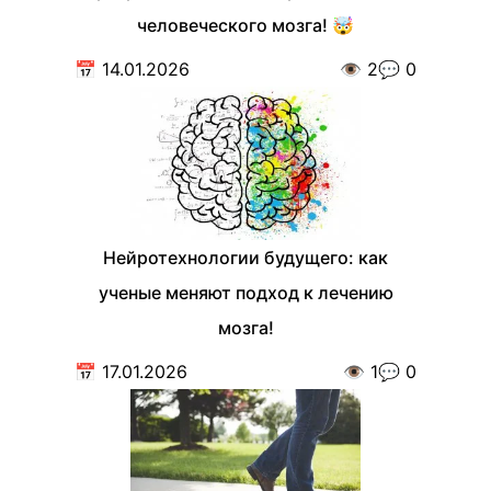
человеческого мозга! 🤯
📅
14.01.2026
👁️
2
💬
0
Нейротехнологии будущего: как
ученые меняют подход к лечению
мозга!
📅
17.01.2026
👁️
1
💬
0