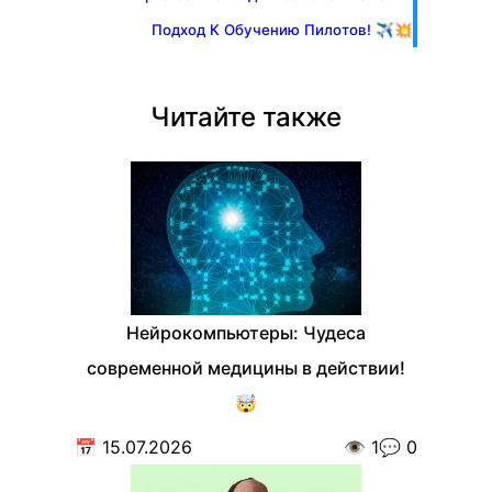
Подход К Обучению Пилотов! ✈️💥
Читайте также
Нейрокомпьютеры: Чудеса
современной медицины в действии!
🤯
📅
15.07.2026
👁️
1
💬
0