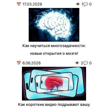
📅
17.03.2026
👁️
1
💬
0
Как научиться многозадачности:
новые открытия о мозге!
📅
6.06.2026
👁️
2
💬
0
Как короткие видео подрывают вашу