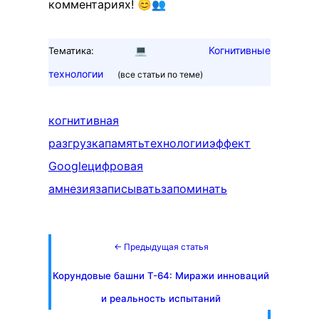
комментариях! 😊👥
💻
Когнитивные
Тематика:
технологии
(все статьи по теме)
когнитивная
разгрузка
память
технологии
эффект
Google
цифровая
амнезия
записывать
запоминать
← Предыдущая статья
Корундовые башни Т-64: Миражи инноваций
и реальность испытаний