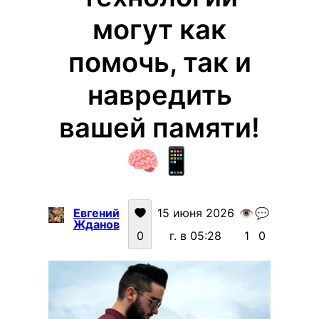
могут как
помочь, так и
навредить
вашей памяти!
🧠📱
Евгений
15 июня 2026
👁️
💬
Жданов
0
г. в 05:28
1
0