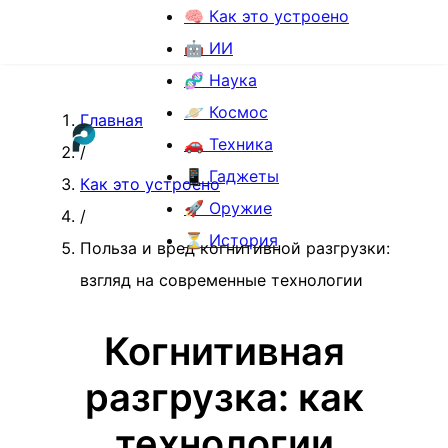
🧠 Как это устроено
🤖 ИИ
🧬 Наука
🪐 Космос
Главная
🚗 Техника
/
📱 Гаджеты
Как это устроено
🚀 Оружие
/
⏳ История
Польза и вред когнитивной разгрузки:
взгляд на современные технологии
Когнитивная
разгрузка: как
технологии