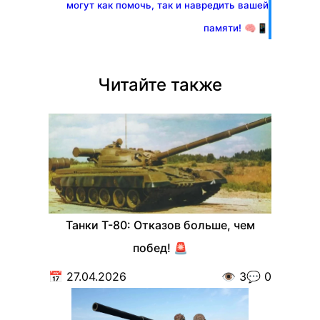
могут как помочь, так и навредить вашей
памяти! 🧠📱
Читайте также
Танки Т-80: Отказов больше, чем
побед! 🚨
📅
27.04.2026
👁️
3
💬
0