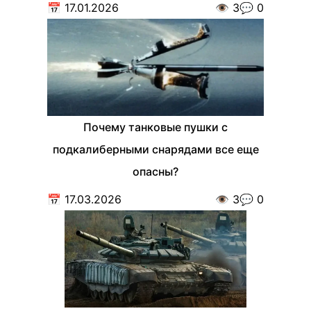
📅
17.01.2026
👁️
3
💬
0
Почему танковые пушки с
подкалиберными снарядами все еще
опасны?
📅
17.03.2026
👁️
3
💬
0