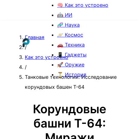
🧠 Как это устроено
🤖 ИИ
🧬 Наука
🪐 Космос
Главная
🚗 Техника
/
📱 Гаджеты
Как это устроено
🚀 Оружие
/
⏳ История
Танковые технологии: Исследование
корундовых башен Т-64
Корундовые
башни Т-64:
Миражи