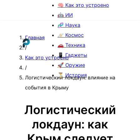
🧠 Как это устроено
🤖 ИИ
🧬 Наука
🪐 Космос
Главная
🚗 Техника
/
📱 Гаджеты
Как это устроено
🚀 Оружие
/
⏳ История
Логистический локдаун: влияние на
события в Крыму
Логистический
локдаун: как
Крым следует