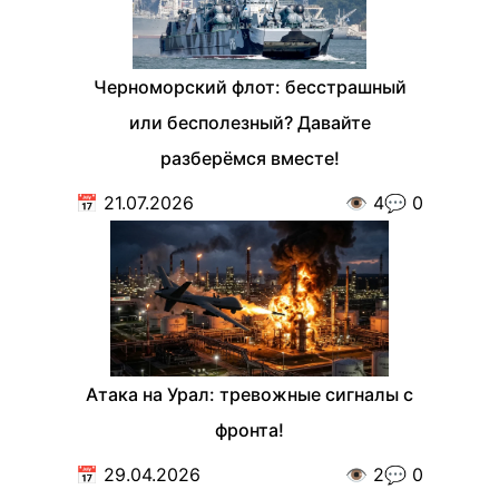
Черноморский флот: бесстрашный
или бесполезный? Давайте
разберёмся вместе!
📅
21.07.2026
👁️
4
💬
0
Атака на Урал: тревожные сигналы с
фронта!
📅
29.04.2026
👁️
2
💬
0