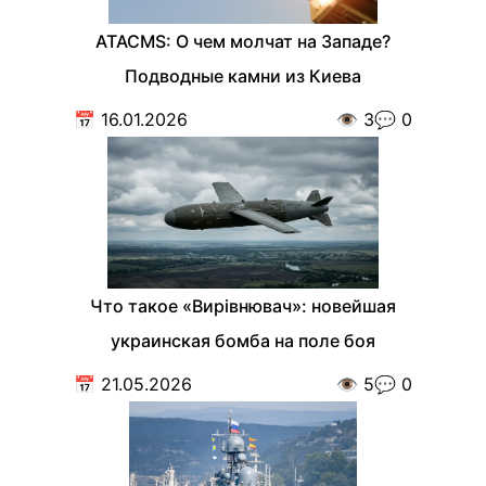
ATACMS: О чем молчат на Западе?
Подводные камни из Киева
📅
16.01.2026
👁️
3
💬
0
Что такое «Вирівнювач»: новейшая
украинская бомба на поле боя
📅
21.05.2026
👁️
5
💬
0