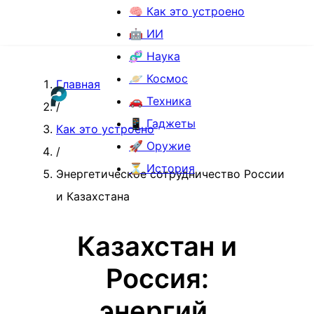
🧠 Как это устроено
🤖 ИИ
🧬 Наука
🪐 Космос
Главная
🚗 Техника
/
📱 Гаджеты
Как это устроено
🚀 Оружие
/
⏳ История
Энергетическое сотрудничество России
и Казахстана
Казахстан и
Россия:
энергий,