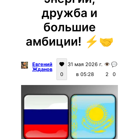
дружба и
большие
амбиции! ⚡️🤝
Евгений
31 мая 2026 г.
👁️
💬
Жданов
0
в 05:28
2
0