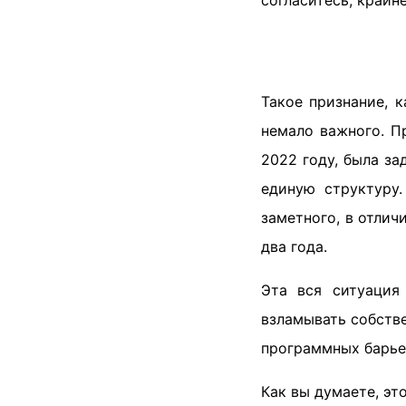
согласитесь, крайн
Такое признание, 
немало важного. П
2022 году, была за
единую структуру.
заметного, в отлич
два года.
Эта вся ситуация 
взламывать собстве
программных барь
Как вы думаете, эт