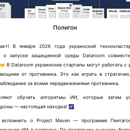
Полигон
акт! В январе 2026 года украинский технокласте
в о запуске защищенной среды Dataroom совмест
. 🤝 В Dataroom украинские стартапы могут работать 
пающими от противника. Это как играть в стратегию,
 наблюдение за всеми передвижениями противника.
оляют обучать алгоритмы ИИ, которые затем ус
роны — настоящая находка! 🌌
т вспомнить о Project Maven — программе Пентагон
менения ИИ в разведке. По последним оценкам, боле