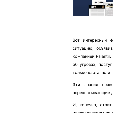
Вот интересный ф
ситуацию, объяви
компанией Palantir
об угрозах, посту
только карта, но и
Эти знания позв
перехватывающие д
И, конечно, стои
исследованием при