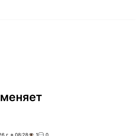
 меняет
6 г. в 08:28
👁️ 1
💬 0