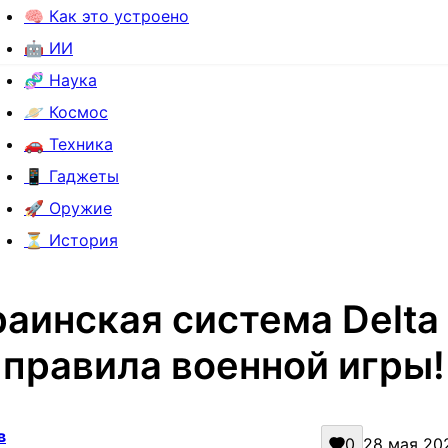
🧠 Как это устроено
🤖 ИИ
🧬 Наука
🪐 Космос
🚗 Техника
📱 Гаджеты
🚀 Оружие
⏳ История
раинская система Delta
правила военной игры!
в
0
28 мая 202