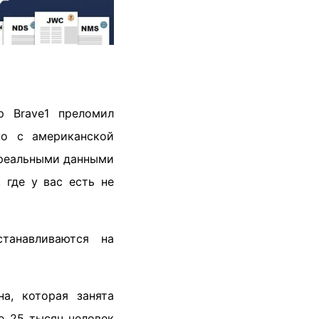
р Brave1 преломил
но с американской
с реальными данными
 где у вас есть не
танавливаются на
а, которая занята
е 25 тысяч человек