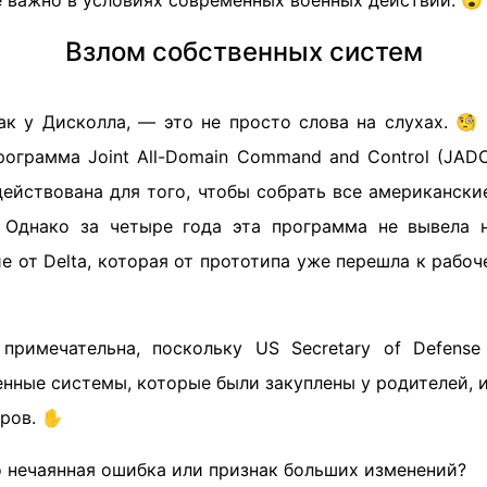
е важно в условиях современных военных действий. 😮
Взлом собственных систем
как у Дисколла, — это не просто слова на слухах. 🧐
рограмма Joint All-Domain Command and Control (JADC
действована для того, чтобы собрать все американск
 Однако за четыре года эта программа не вывела 
ие от Delta, которая от прототипа уже перешла к рабоч
примечательна, поскольку US Secretary of Defense
нные системы, которые были закуплены у родителей, 
еров. ✋
о нечаянная ошибка или признак больших изменений?