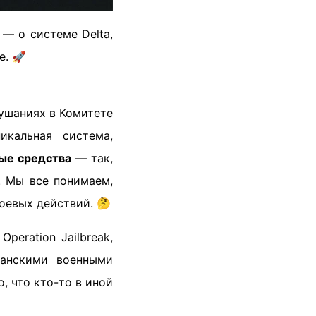
— о системе Delta,
е. 🚀
ушаниях в Комитете
кальная система,
ые средства
— так,
. Мы все понимаем,
оевых действий. 🤔
eration Jailbreak,
анскими военными
, что кто-то в иной