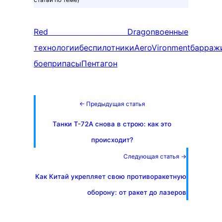
Red Dragon
военные
технологии
беспилотники
AeroVironment
барраж
боеприпасы
Пентагон
← Предыдущая статья
Танки Т-72А снова в строю: как это
происходит?
Следующая статья →
Как Китай укрепляет свою противоракетную
оборону: от ракет до лазеров