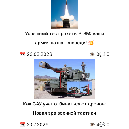
Успешный тест ракеты PrSM: ваша
армия на шаг впереди! 💥
📅
23.03.2026
👁️
0
💬
0
Как САУ учат отбиваться от дронов:
Новая эра военной тактики
📅
2.07.2026
👁️
4
💬
0