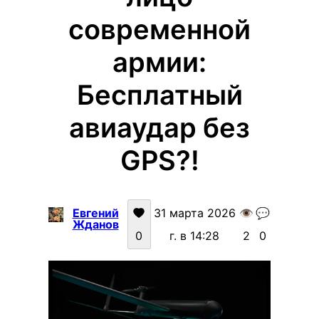
современной
армии:
Бесплатный
авиаудар без
GPS?!
Евгений
31 марта 2026
👁️
💬
Жданов
0
г. в 14:28
2
0