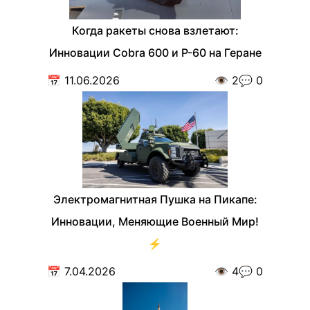
Когда ракеты снова взлетают:
Инновации Cobra 600 и Р-60 на Геране
📅
11.06.2026
👁️
2
💬
0
Электромагнитная Пушка на Пикапе:
Инновации, Меняющие Военный Мир!
⚡
📅
7.04.2026
👁️
4
💬
0