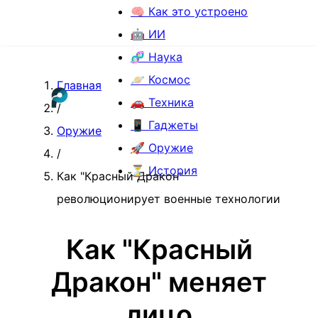
🧠 Как это устроено
🤖 ИИ
🧬 Наука
🪐 Космос
Главная
🚗 Техника
/
📱 Гаджеты
Оружие
🚀 Оружие
/
⏳ История
Как "Красный Дракон"
революционирует военные технологии
Как "Красный
Дракон" меняет
лицо