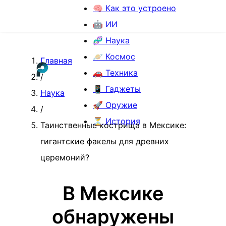
🧠 Как это устроено
🤖 ИИ
🧬 Наука
🪐 Космос
Главная
🚗 Техника
/
📱 Гаджеты
Наука
🚀 Оружие
/
⏳ История
Таинственные кострища в Мексике:
гигантские факелы для древних
церемоний?
В Мексике
обнаружены