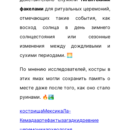
факелами
для ритуальных церемоний,
отмечающих такие события, как
восход солнца в день зимнего
солнцестояния или сезонные
изменения между дождливыми и
сухими периодами. 🌅
По мнению исследователей, костры в
этих ямах могли сохранить память о
месте даже после того, как оно стало
руинами. 🔥🏞️
кострища
Мексика
Ла-
Кемада
артефакты
загадки
древние
церемонии
археология