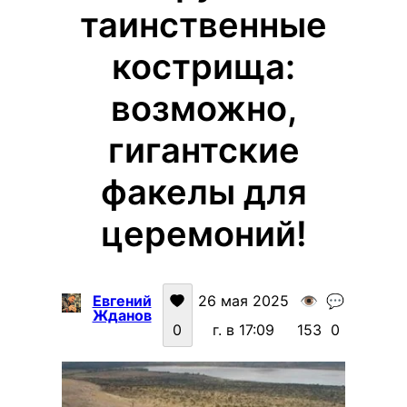
таинственные
кострища:
возможно,
гигантские
факелы для
церемоний!
Евгений
26 мая 2025
👁️
💬
Жданов
0
г. в 17:09
153
0