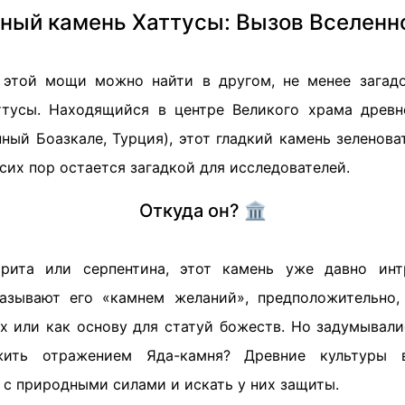
ный камень Хаттусы: Вызов Вселенн
к этой мощи можно найти в другом, не менее загад
ттусы. Находящийся в центре Великого храма древн
ный Боазкале, Турция), этот гладкий камень зеленова
 сих пор остается загадкой для исследователей.
Откуда он? 🏛️
рита или серпентина, этот камень уже давно интр
азывают его «камнем желаний», предположительно, 
х или как основу для статуй божеств. Но задумывали
жить отражением Яда-камня? Древние культуры в
 с природными силами и искать у них защиты.