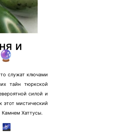
ня и
🔮
сто служат ключами
ших тайн тюркской
евероятной силой и
к этот мистический
 Камнем Хаттусы.
 🌌