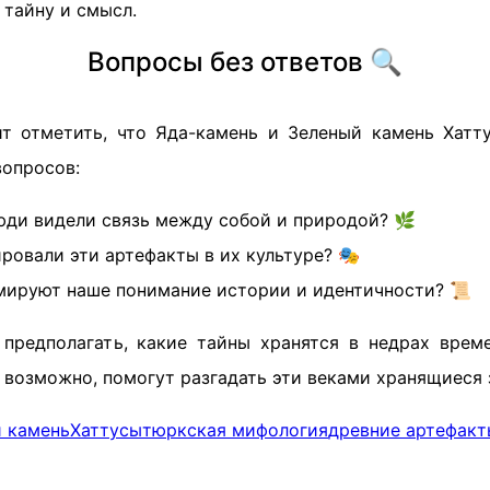
 тайну и смысл.
Вопросы без ответов 🔍
ит отметить, что Яда-камень и Зеленый камень Хатт
вопросов:
юди видели связь между собой и природой? 🌿
ровали эти артефакты в их культуре? 🎭
ируют наше понимание истории и идентичности? 📜
редполагать, какие тайны хранятся в недрах врем
 возможно, помогут разгадать эти веками хранящиеся 
 камень
Хаттусы
тюркская мифология
древние артефакт