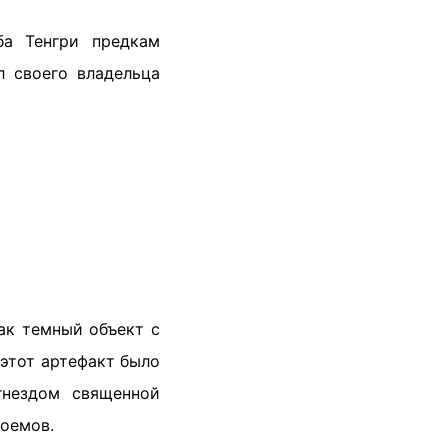
ба Тенгри предкам
л своего владельца
ак темный объект с
этот артефакт было
гнездом священной
оемов.