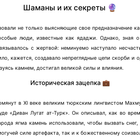
Шаманы и их секреты 🔮
зовали не только выясняющие свое предназначение к
собые люди, известные как ядаджи. Однако, зная о
связывалось с жертвой: неминуемо наступало несчасть
ило, кажется, создавало непреглядные цепи скорби и
ьзуясь камнем, достигал великой силы и влияния.
Историческая зацепка 💼
омянут в XI веке великим тюркским лингвистом Махм
уде «Диван Лугат ат-Турк». Он описывал, как во вре
арода ягма камень использовали, чтобы вызвать снег,
 могучей силе артефакта, так и к божественному соизво