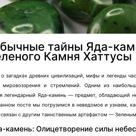
бычные тайны Яда-кам
еленого Камня Хаттусы 
т о загадках древних цивилизаций, мифы и легенды ча
 мировоззрения и стремлений. Одним из наиболь
я легендарный Яда-камень — предмет, обладающий н
данном посте мы погрузимся в неведомое и узнаем, ка
 связан с другим таинственным артефактом — Зеленым
а-камень: Олицетворение силы небес