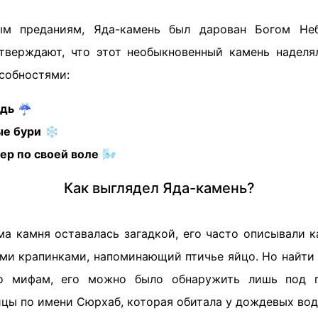
ым преданиям, Яда-камень был дарован Богом Не
тверждают, что этот необыкновенный камень наделя
собностями:
дь
☔
ые бури
❄️
ер по своей воле
🌬️
Как выглядел Яда-камень?
ма камня оставалась загадкой, его часто описывали к
ми крапинками, напоминающий птичье яйцо. Но найти 
но мифам, его можно было обнаружить лишь под 
цы по имени Сюрхаб, которая обитала у дождевых вод