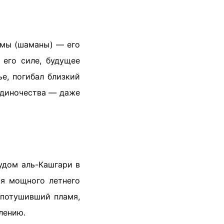
амы (шаманы) — его
 его силе, будущее
е, погибал близкий
 одиночества — даже
удом аль-Кашгари в
мя мощного летнего
 потушивший пламя,
лению.