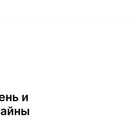
ень и
тайны