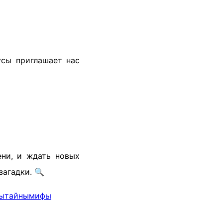
усы приглашает нас
ени, и ждать новых
загадки. 🔍
ы
тайны
мифы