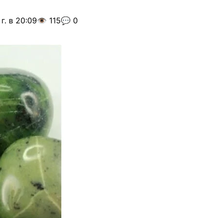
г. в 20:09
👁️ 115
💬 0