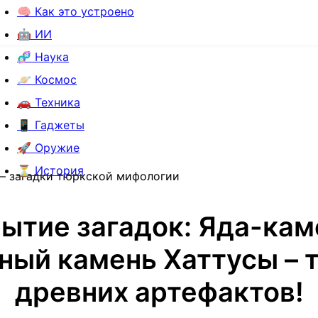
🧠 Как это устроено
🤖 ИИ
🧬 Наука
🪐 Космос
🚗 Техника
📱 Гаджеты
🚀 Оружие
⏳ История
 – загадки тюркской мифологии
ытие загадок: Яда-кам
ный камень Хаттусы – 
древних артефактов!