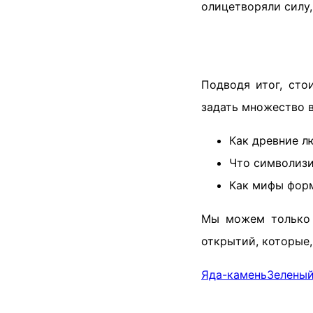
олицетворяли силу,
Подводя итог, сто
задать множество 
Как древние л
Что символизи
Как мифы форм
Мы можем только п
открытий, которые,
Яда-камень
Зеленый