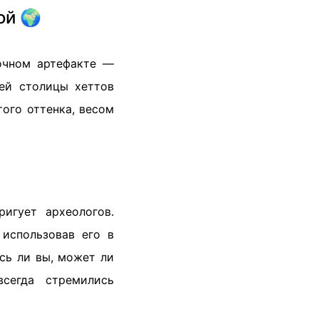
ой 🌍
очном артефакте —
ей столицы хеттов
того оттенка, весом
игует археологов.
использовав его в
сь ли вы, может ли
сегда стремились