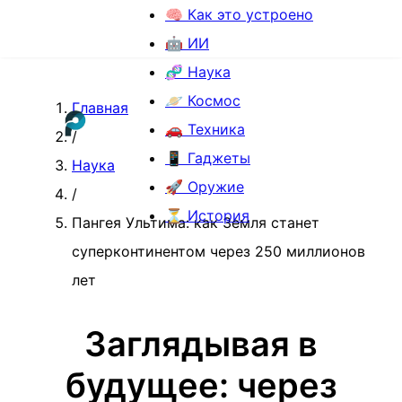
🧠 Как это устроено
🤖 ИИ
🧬 Наука
🪐 Космос
Главная
🚗 Техника
/
📱 Гаджеты
Наука
🚀 Оружие
/
⏳ История
Пангея Ультима: как Земля станет
суперконтинентом через 250 миллионов
лет
Заглядывая в
будущее: через