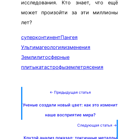
исследования. Кто знает, что ещё
может произойти за эти миллионы
лет?
суперконтинент
Пангея
Ультима
геология
изменения
Земли
литосферные
плиты
катастрофы
землетрясения
← Предыдущая статья
Ученые создали новый цвет: как это изменит
наше восприятие мира?
Следующая статья →
Крутой анализ показал: токсичные металлы