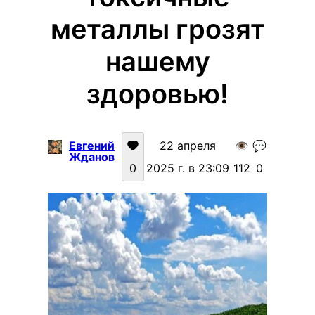
металлы грозят
нашему
здоровью!
Евгений
22 апреля
👁️
💬
Жданов
0
2025 г. в 23:09
112
0