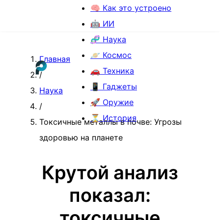
🧠 Как это устроено
🤖 ИИ
🧬 Наука
🪐 Космос
Главная
🚗 Техника
/
📱 Гаджеты
Наука
🚀 Оружие
/
⏳ История
Токсичные металлы в почве: Угрозы
здоровью на планете
Крутой анализ
показал:
токсичные