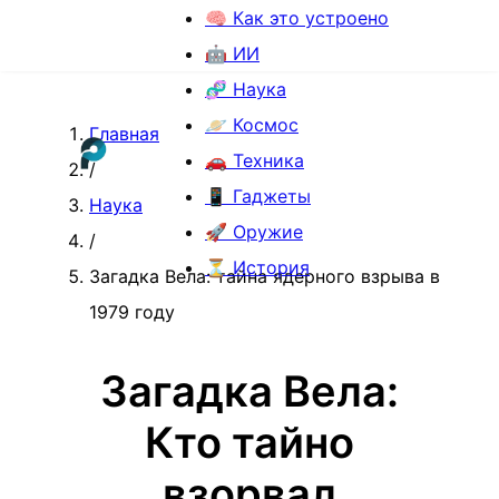
🧠 Как это устроено
🤖 ИИ
🧬 Наука
🪐 Космос
Главная
🚗 Техника
/
📱 Гаджеты
Наука
🚀 Оружие
/
⏳ История
Загадка Вела: тайна ядерного взрыва в
1979 году
Загадка Вела:
Кто тайно
взорвал