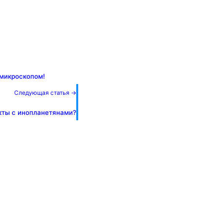
 микроскопом!
Следующая статья →
кты с инопланетянами?