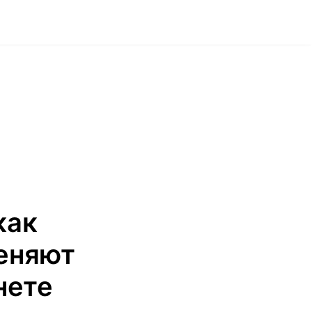
как
еняют
нете