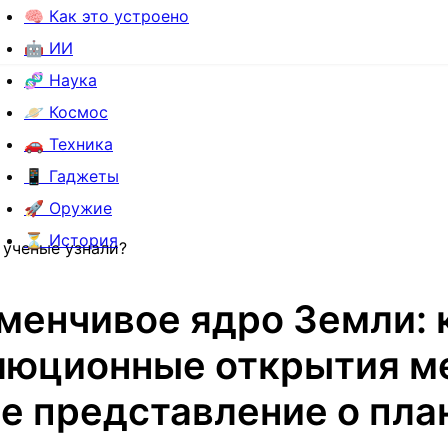
🧠 Как это устроено
🤖 ИИ
🧬 Наука
🪐 Космос
🚗 Техника
📱 Гаджеты
🚀 Оружие
⏳ История
 ученые узнали?
менчивое ядро Земли: 
люционные открытия м
е представление о пла