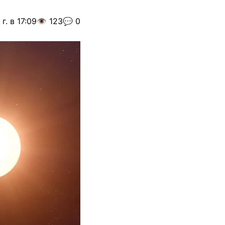
г. в 17:09
👁️ 123
💬 0