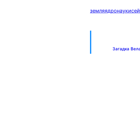
земля
ядро
науки
се
Загадка Вела